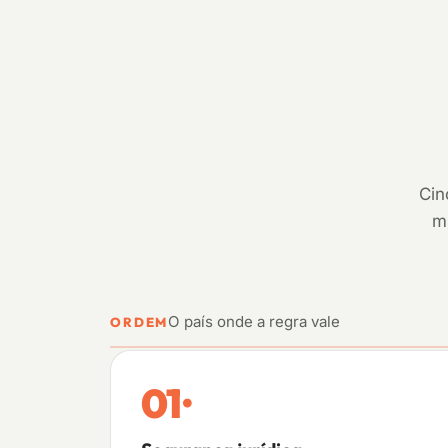
Cin
m
O país onde a regra vale
ORDEM
01
·