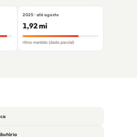
2025 · até agosto
1,92 mi
ritmo mantido (dado parcial)
ica
ibutária