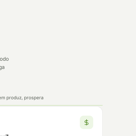
todo
ga
em produz, prospera