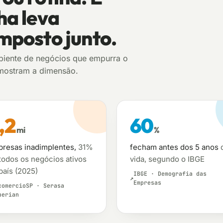
ha leva
mposto junto.
biente de negócios que empurra o
 mostram a dimensão.
,2
60
mi
%
resas inadimplentes,
31%
fecham antes dos 5 anos
todos os negócios ativos
vida, segundo o IBGE
país (2025)
IBGE · Demografia das
Empresas
comercioSP · Serasa
perian