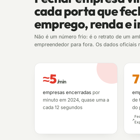
cada porta que fec
emprego, renda e i
Não é um número frio: é o retrato de um am
empreendedor para fora. Os dados oficiais
≈5
7
/min
empresas encerradas
por
emp
minuto em 2024, quase uma a
de 
cada 12 segundos
do 
Fe
Ex