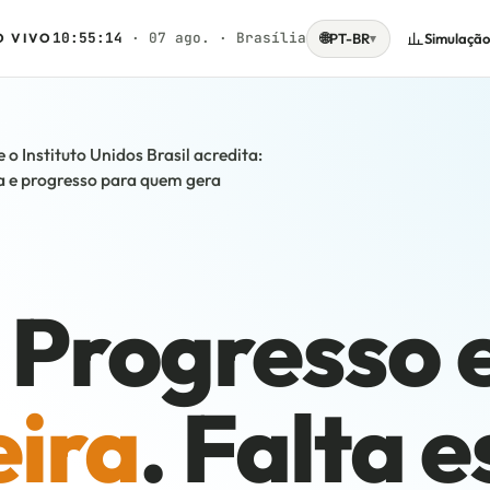
10:55:15
· 07 ago. · Brasília
🌐
Simulação
O VIVO
PT-BR
▾
o Instituto Unidos Brasil acredita:
 e progresso para quem gera
Progresso 
ira
. Falta e