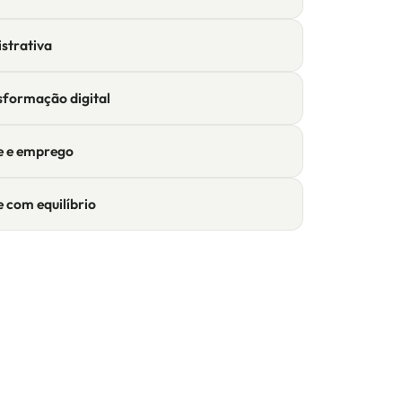
strativa
sformação digital
e e emprego
e com equilíbrio